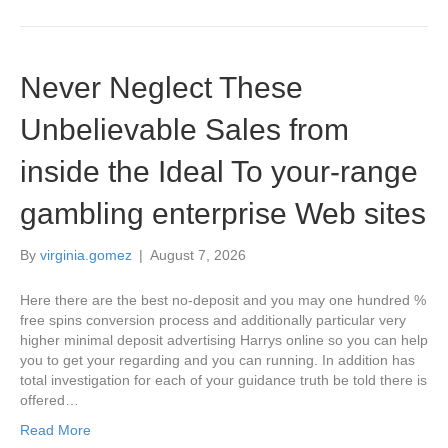
Never Neglect These
Unbelievable Sales from
inside the Ideal To your-range
gambling enterprise Web sites
By
virginia.gomez
|
August 7, 2026
Here there are the best no-deposit and you may one hundred %
free spins conversion process and additionally particular very
higher minimal deposit advertising Harrys online so you can help
you to get your regarding and you can running. In addition has
total investigation for each of your guidance truth be told there is
offered…
Read More