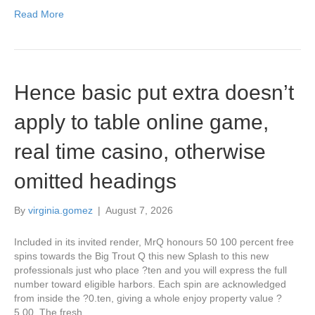
Read More
Hence basic put extra doesn’t
apply to table online game,
real time casino, otherwise
omitted headings
By
virginia.gomez
|
August 7, 2026
Included in its invited render, MrQ honours 50 100 percent free
spins towards the Big Trout Q this new Splash to this new
professionals just who place ?ten and you will express the full
number toward eligible harbors. Each spin are acknowledged
from inside the ?0.ten, giving a whole enjoy property value ?
5.00. The fresh…