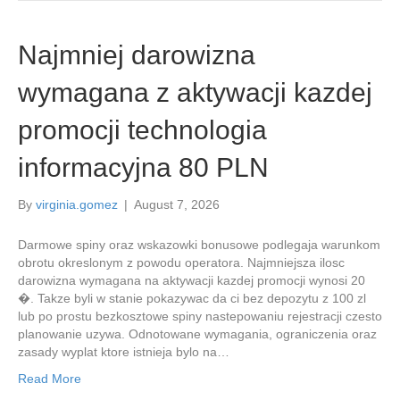
Najmniej darowizna
wymagana z aktywacji kazdej
promocji technologia
informacyjna 80 PLN
By
virginia.gomez
|
August 7, 2026
Darmowe spiny oraz wskazowki bonusowe podlegaja warunkom
obrotu okreslonym z powodu operatora. Najmniejsza ilosc
darowizna wymagana na aktywacji kazdej promocji wynosi 20
�. Takze byli w stanie pokazywac da ci bez depozytu z 100 zl
lub po prostu bezkosztowe spiny nastepowaniu rejestracji czesto
planowanie uzywa. Odnotowane wymagania, ograniczenia oraz
zasady wyplat ktore istnieja bylo na…
Read More