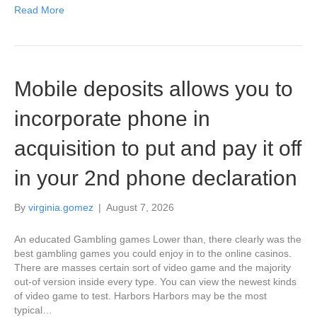
Read More
Mobile deposits allows you to
incorporate phone in
acquisition to put and pay it off
in your 2nd phone declaration
By
virginia.gomez
|
August 7, 2026
An educated Gambling games Lower than, there clearly was the
best gambling games you could enjoy in to the online casinos.
There are masses certain sort of video game and the majority
out-of version inside every type. You can view the newest kinds
of video game to test. Harbors Harbors may be the most
typical…