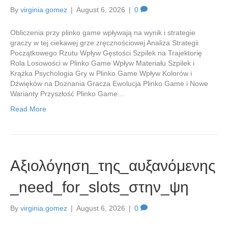
By
virginia.gomez
|
August 6, 2026
|
0
Obliczenia przy plinko game wpływają na wynik i strategie
graczy w tej ciekawej grze zręcznościowej Analiza Strategii
Początkowego Rzutu Wpływ Gęstości Szpilek na Trajektorię
Rola Losowości w Plinko Game Wpływ Materiału Szpilek i
Krążka Psychologia Gry w Plinko Game Wpływ Kolorów i
Dźwięków na Doznania Gracza Ewolucja Plinko Game i Nowe
Warianty Przyszłość Plinko Game…
Read More
Αξιολόγηση_της_αυξανόμενης
_need_for_slots_στην_ψη
By
virginia.gomez
|
August 6, 2026
|
0