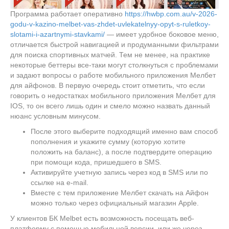
Программа работает оперативно
https://hwbp.com.au/v-2026-
godu-v-kazino-melbet-vas-zhdet-uvlekatelnyy-opyt-s-ruletkoy-
slotami-i-azartnymi-stavkami/
— имеет удобное боковое меню,
отличается быстрой навигацией и продуманными фильтрами
для поиска спортивных матчей. Тем не менее, на практике
некоторые беттеры все-таки могут столкнуться с проблемами
и задают вопросы о работе мобильного приложения Мелбет
для айфонов. В первую очередь стоит отметить, что если
говорить о недостатках мобильного приложения Мелбет для
IOS, то он всего лишь один и смело можно назвать данный
нюанс условным минусом.
После этого выберите подходящий именно вам способ
пополнения и укажите сумму (которую хотите
положить на баланс), а после подтвердите операцию
при помощи кода, пришедшего в SMS.
Активируйте учетную запись через код в SMS или по
ссылке на e-mail.
Вместе с тем приложение Мелбет скачать на Айфон
можно только через официальный магазин Apple.
У клиентов БК Melbet есть возможность посещать веб-
платформу с помощью мобильной версии, или же через