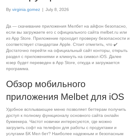
By
virginia.gomez
|
July 8, 2026
Да — скачивание приложения Мелбет на айфон безопасно,
если вы загружаете его с официального сайта melbet.ru или
из App Store. Приложение проходит проверку безопасности и
соответствует стандартам Apple. Стоит отметить, что ✔️
Достаточно перейти на официальный сайт конторы, открыть
раздел с приложениями и кликнуть на символ iOS.
Далее
юзер будет переведен в App Store, откуда и загружается
программа.
Обзор мобильного
приложения Melbet для iOS
Удобное всплывающее меню позволяет беттерам получить
доступ к полному функционалу основного сайта онлайн
букмекера. Частот новички интересуются, где можно
загрузить софт на телефон для работы с продуктами и
услугами БК Мел бет? Наиболее надежным и безопасным