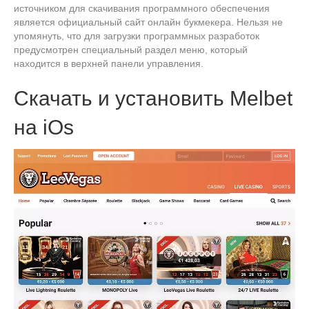
источником для скачивания программного обеспечения
является официальный сайт онлайн букмекера. Нельзя не
упомянуть, что для загрузки программных разработок
предусмотрен специальный раздел меню, который
находится в верхней панели управления.
Cкачать и установить Melbet
на iOs