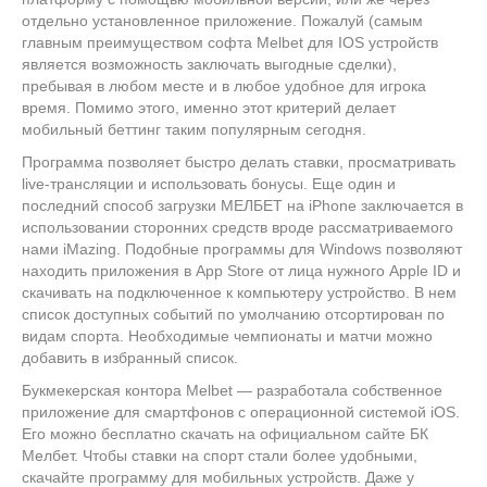
отдельно установленное приложение. Пожалуй (самым
главным преимуществом софта Melbet для IOS устройств
является возможность заключать выгодные сделки),
пребывая в любом месте и в любое удобное для игрока
время. Помимо этого, именно этот критерий делает
мобильный беттинг таким популярным сегодня.
Программа позволяет быстро делать ставки, просматривать
live-трансляции и использовать бонусы. Еще один и
последний способ загрузки МЕЛБЕТ на iPhone заключается в
использовании сторонних средств вроде рассматриваемого
нами iMazing. Подобные программы для Windows позволяют
находить приложения в App Store от лица нужного Apple ID и
скачивать на подключенное к компьютеру устройство. В нем
список доступных событий по умолчанию отсортирован по
видам спорта. Необходимые чемпионаты и матчи можно
добавить в избранный список.
Букмекерская контора Melbet — разработала собственное
приложение для смартфонов с операционной системой iOS.
Его можно бесплатно скачать на официальном сайте БК
Мелбет. Чтобы ставки на спорт стали более удобными,
скачайте программу для мобильных устройств. Даже у