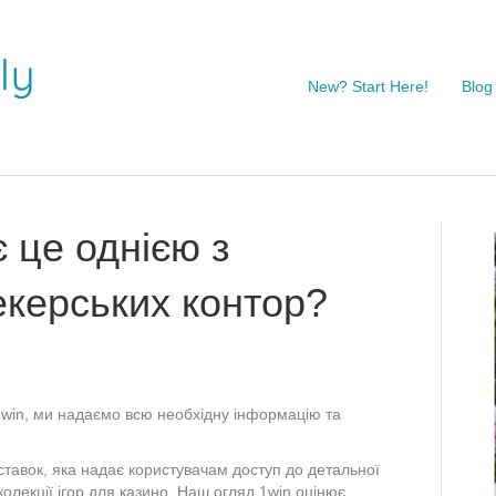
New? Start Here!
Blog
є це однією з
керських контор?
 1win, ми надаємо всю необхідну інформацію та
ставок, яка надає користувачам доступ до детальної
колекції ігор для казино. Наш огляд 1win оцінює