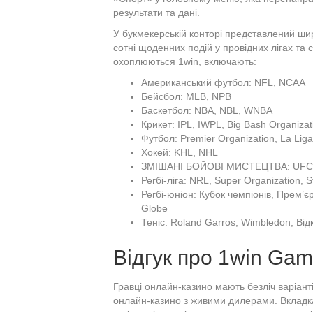
результати та дані.
У букмекерській конторі представлений ши
сотні щоденних подій у провідних лігах та 
охоплюються 1win, включають:
Американський футбол: NFL, NCAA
Бейсбол: MLB, NPB
Баскетбол: NBA, NBL, WNBA
Крикет: IPL, IWPL, Big Bash Organiza
Футбол: Premier Organization, La Liga,
Хокей: KHL, NHL
ЗМІШАНІ БОЙОВІ МИСТЕЦТВА: UFC, B
Регбі-ліга: NRL, Super Organization, S
Регбі-юніон: Кубок чемпіонів, Прем’єр
Globe
Теніс: Roland Garros, Wimbledon, Ві
Відгук про 1win Gamb
Гравці онлайн-казино мають безліч варіанті
онлайн-казино з живими дилерами. Вкладк