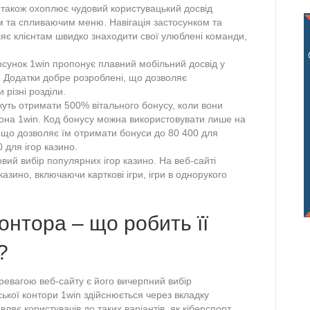
 також охоплює чудовий користувацький досвід
 та спливаючим меню. Навігація застосунком та
яє клієнтам швидко знаходити свої улюблені команди,
осунок 1win пропонує плавний мобільний досвід у
e. Додатки добре розроблені, що дозволяє
різні розділи.
ожуть отримати 500% вітального бонусу, коли вони
она 1win. Код бонусу можна використовувати лише на
 що дозволяє їм отримати бонуси до 80 400 для
 для ігор казино.
овий вибір популярних ігор казино. На веб-сайті
азино, включаючи карткові ігри, ігри в однорукого
онтора – що робить її
?
евагою веб-сайту є його вичерпний вибір
ької контори 1win здійснюється через вкладку
яє користувачів до таких варіантів, як кіберспорт,