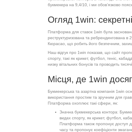
букмекера на 9,4/10, і ми обов’язково поя
Огляд 1win: секретн
Платформа для ставок 1win була заснована 
реструктуризована та ребрендингована в 201
Кюрасао, що робить його безпечним, захищ
Наш відгук про 1win показав, що сайт проп
спорту, такі як крикет, футбол, теніс, каба
низку вітальних бонусів та проводить тисяч
Місця, де 1win досяг
Букмекерська та азартна компанія 1win осн
використання простим та зручним для гра
Платформа охоплює такі сфери, як:
Значна букмекерська контора: Букмек
видах спорту, як крикет, футбол, каба
Платформа також пропонує доступ до 
часу та пропонує коефіцієнти змаган