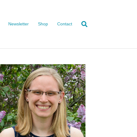
Newsletter
Shop
Contact