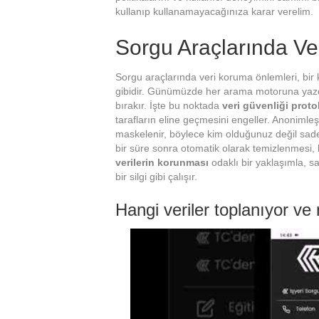
kullanıp kullanamayacağınıza karar verelim.
Sorgu Araçlarında Ve
Sorgu araçlarında veri koruma önlemleri, bir
gibidir. Günümüzde her arama motoruna yazdı
bırakır. İşte bu noktada
veri güvenliği proto
tarafların eline geçmesini engeller. Anonimleş
maskelenir, böylece kim olduğunuz değil sadec
bir süre sonra otomatik olarak temizlenmesi,
verilerin korunması
odaklı bir yaklaşımla, san
bir silgi gibi çalışır.
Hangi veriler toplanıyor ve