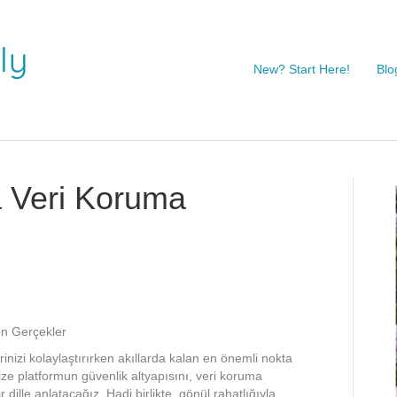
New? Start Here!
Blo
a Veri Koruma
en Gerçekler
rinizi kolaylaştırırken akıllarda kalan en önemli nokta
ze platformun güvenlik altyapısını, veri koruma
r dille anlatacağız. Hadi birlikte, gönül rahatlığıyla