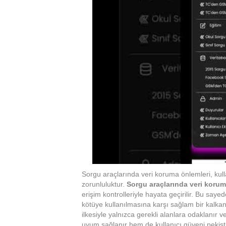
Sorgu araçlarında veri koruma önlemleri, kullanı
zorunluluktur.
Sorgu araçlarında veri korum
erişim kontrolleriyle hayata geçirilir. Bu sayed
kötüye kullanılmasına karşı sağlam bir kalkan
ilkesiyle yalnızca gerekli alanlara odaklanır v
uyum sağlanır hem de kullanıcı güveni pekiştiri