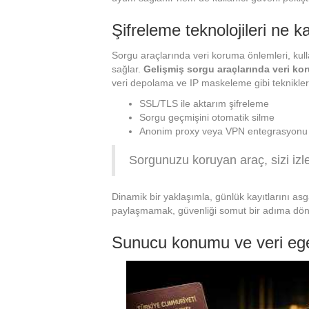
Şifreleme teknolojileri ne k
Sorgu araçlarında veri koruma önlemleri, kull
sağlar.
Gelişmiş sorgu araçlarında veri ko
veri depolama ve IP maskeleme gibi teknikleri 
SSL/TLS ile aktarım şifreleme
Sorgu geçmişini otomatik silme
Anonim proxy veya VPN entegrasyonu
Sorgunuzu koruyan araç, sizi izley
Dinamik bir yaklaşımla, günlük kayıtlarını asg
paylaşmamak, güvenliği somut bir adıma dön
Sunucu konumu ve veri egem