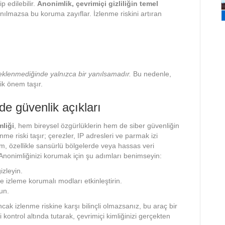
p edilebilir.
Anonimlik, çevrimiçi gizliliğin temel
nılmazsa bu koruma zayıflar. İzlenme riskini artıran
eklenmediğinde yalnızca bir yanılsamadır.
Bu nedenle,
tik önem taşır.
e güvenlik açıkları
mliği
, hem bireysel özgürlüklerin hem de siber güvenliğin
me riski taşır; çerezler, IP adresleri ve parmak izi
urum, özellikle sansürlü bölgelerde veya hassas veri
 Anonimliğinizi korumak için şu adımları benimseyin:
izleyin.
ve izleme korumalı modları etkinleştirin.
un.
ncak izlenme riskine karşı bilinçli olmazsanız, bu araç bir
zi kontrol altında tutarak, çevrimiçi kimliğinizi gerçekten