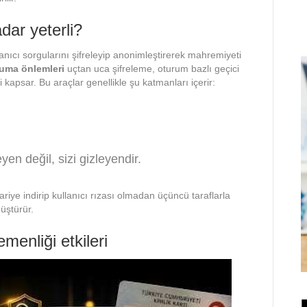
adar yeterli?
anıcı sorgularını şifreleyip anonimleştirerek mahremiyeti
ruma önlemleri
uçtan uca şifreleme, oturum bazlı geçici
kapsar. Bu araçlar genellikle şu katmanları içerir:
en değil, sizi gizleyendir.
ariye indirip kullanıcı rızası olmadan üçüncü taraflarla
üştürür.
enliği etkileri