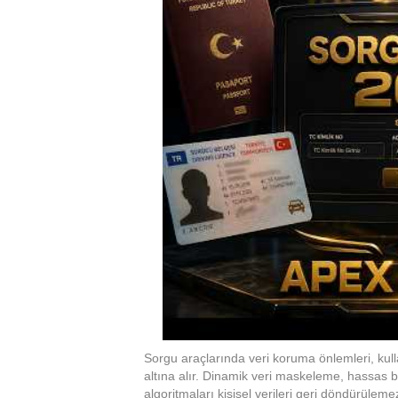
Sorgu araçlarında veri koruma önlemleri, kul
altına alır. Dinamik veri maskeleme, hassas b
algoritmaları kişisel verileri geri döndürülemez