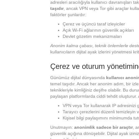
adresleri aracılığıyla kullanıcı davranışları taki
taşıdır
, ancak VPN veya Tor gibi araçlar kulla
faktörler şunlardır:
Çerez ve üçüncü taraf izleyiciler
Açık Wi-Fi ağlarının güvenlik açıkları
Devlet gözetim mekanizmaları
Anonim kalma çabası, teknik önlemlerle dest
kullanıcıların dijital ayak izlerini yönetmesi kri
Çerez ve oturum yönetimind
Günümüz dijital dünyasında
kullanıcı anoni
temel taşıdır. Ancak her anonim adım, bir izlen
teknikleriyle kimliğiniz deşifre olabilir. Bu d
paylaşan platformlarda ciddi tehdit oluşturur.
VPN veya Tor kullanarak IP adresinizi g
Tarayıcı çerezlerini düzenli temizleyin 
Kişisel bilgi paylaşımını minimumda tut
Unutmayın:
anonimlik sadece bir araçtır
, a
güvenlik açığına dönüşebilir. Dijital ayak izini