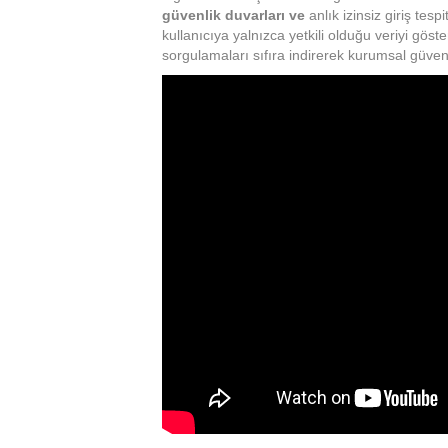
güvenlik duvarları ve
anlık izinsiz giriş tespi
kullanıcıya yalnızca yetkili olduğu veriyi göster
sorgulamaları sıfıra indirerek kurumsal güvenl