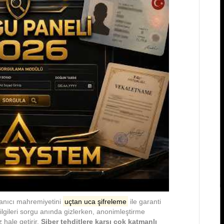
lanıcı mahremiyetini
uçtan uca şifreleme
ile garanti
ilgileri sorgu anında gizlerken, anonimleştirme
 hale getirir.
Siber tehditlere karşı çok katmanlı