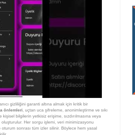
cı gizliliğini garanti altına almak için kritik bir
a önlemleri
, uçtan uca şifreleme, anonimleştirme ve sıkı
e kişisel bilgilerin yetkisiz erişime, sızdırılmasına veya
 oluşturulur. Her sorgu işlemi, veri minimizasyonu
e oturum sonrası tüm izler silinir. Böylece hem yasal
lir.