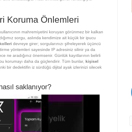
ri Koruma Önlemleri
 kullanıcının mahremiyetini koruyan görünmez bir kalkan
ğımız sorgu, aslında kendimize ait küçük bir ipucu
kolleri
devreye girer; sorgularınızı şifreleyerek üçüncü
tirme yöntemleri sayesinde IP adresiniz silinir ya da
e ne aradığınız önemsenir. Günlük kayıtlarının belirli
 bu korumayı daha da güçlendirir. Tüm bunlar,
kişisel
ki bir dedektifin iz sürdüğü dijital ayak izlerinizi silecek
 nasıl saklanıyor?