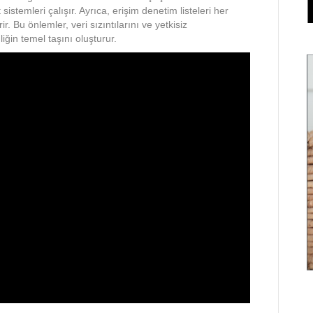
t sistemleri çalışır. Ayrıca, erişim denetim listeleri her
ir. Bu önlemler, veri sızıntılarını ve yetkisiz
iğin temel taşını oluşturur.