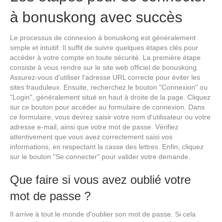
à bonuskong avec succès
Le processus de connexion à bonuskong est généralement
simple et intuitif. Il suffit de suivre quelques étapes clés pour
accéder à votre compte en toute sécurité. La première étape
consiste à vous rendre sur le site web officiel de bonuskong.
Assurez-vous d'utiliser l'adresse URL correcte pour éviter les
sites frauduleux. Ensuite, recherchez le bouton "Connexion" ou
"Login", généralement situé en haut à droite de la page. Cliquez
sur ce bouton pour accéder au formulaire de connexion. Dans
ce formulaire, vous devrez saisir votre nom d'utilisateur ou votre
adresse e-mail, ainsi que votre mot de passe. Vérifiez
attentivement que vous avez correctement saisi vos
informations, en respectant la casse des lettres. Enfin, cliquez
sur le bouton "Se connecter" pour valider votre demande.
Que faire si vous avez oublié votre
mot de passe ?
Il arrive à tout le monde d'oublier son mot de passe. Si cela