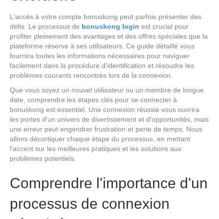
L'accès à votre compte bonuskong peut parfois présenter des
défis. Le processus de
bonuskong login
est crucial pour
profiter pleinement des avantages et des offres spéciales que la
plateforme réserve à ses utilisateurs. Ce guide détaillé vous
fournira toutes les informations nécessaires pour naviguer
facilement dans la procédure d'identification et résoudre les
problèmes courants rencontrés lors de la connexion.
Que vous soyez un nouvel utilisateur ou un membre de longue
date, comprendre les étapes clés pour se connecter à
bonuskong est essentiel. Une connexion réussie vous ouvrira
les portes d'un univers de divertissement et d'opportunités, mais
une erreur peut engendrer frustration et perte de temps. Nous
allons décortiquer chaque étape du processus, en mettant
l'accent sur les meilleures pratiques et les solutions aux
problèmes potentiels.
Comprendre l'importance d'un
processus de connexion