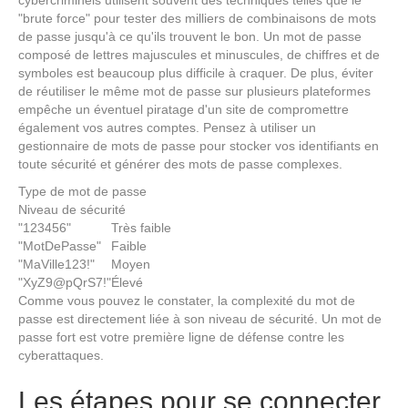
cybercriminels utilisent souvent des techniques telles que le
"brute force" pour tester des milliers de combinaisons de mots
de passe jusqu'à ce qu'ils trouvent le bon. Un mot de passe
composé de lettres majuscules et minuscules, de chiffres et de
symboles est beaucoup plus difficile à craquer. De plus, éviter
de réutiliser le même mot de passe sur plusieurs plateformes
empêche un éventuel piratage d'un site de compromettre
également vos autres comptes. Pensez à utiliser un
gestionnaire de mots de passe pour stocker vos identifiants en
toute sécurité et générer des mots de passe complexes.
Type de mot de passe
Niveau de sécurité
"123456"
Très faible
"MotDePasse"
Faible
"MaVille123!"
Moyen
"XyZ9@pQrS7!"
Élevé
Comme vous pouvez le constater, la complexité du mot de
passe est directement liée à son niveau de sécurité. Un mot de
passe fort est votre première ligne de défense contre les
cyberattaques.
Les étapes pour se connecter