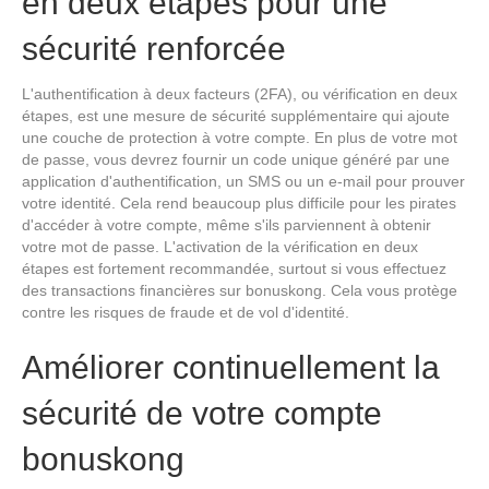
en deux étapes pour une
sécurité renforcée
L'authentification à deux facteurs (2FA), ou vérification en deux
étapes, est une mesure de sécurité supplémentaire qui ajoute
une couche de protection à votre compte. En plus de votre mot
de passe, vous devrez fournir un code unique généré par une
application d'authentification, un SMS ou un e-mail pour prouver
votre identité. Cela rend beaucoup plus difficile pour les pirates
d'accéder à votre compte, même s'ils parviennent à obtenir
votre mot de passe. L'activation de la vérification en deux
étapes est fortement recommandée, surtout si vous effectuez
des transactions financières sur bonuskong. Cela vous protège
contre les risques de fraude et de vol d'identité.
Améliorer continuellement la
sécurité de votre compte
bonuskong